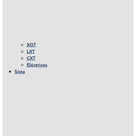
XGT
LXT
CXT
Eléctricos
Sista