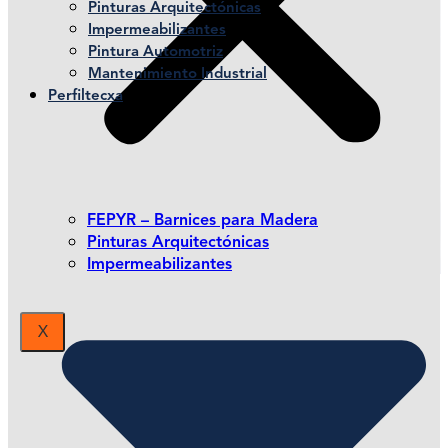
Pinturas Arquitectónicas
Impermeabilizantes
Pintura Automotriz
Mantenimiento Industrial
Perfiltecxa
FEPYR – Barnices para Madera
Pinturas Arquitectónicas
Impermeabilizantes
X