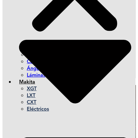
Postes
Canales y Canaletas
Ángulos y Esquineros
Láminas
Makita
XGT
LXT
CXT
Eléctricos