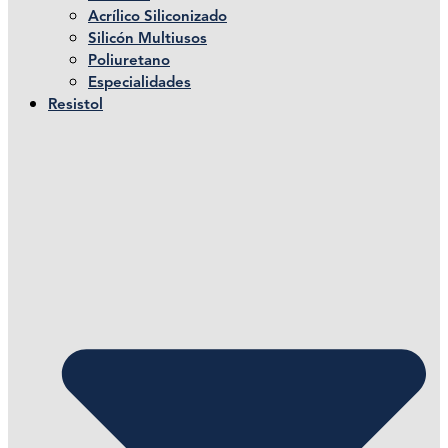
Acrílico Siliconizado
Silicón Multiusos
Poliuretano
Especialidades
Resistol