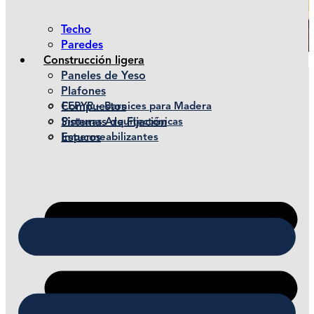
Techo
Paredes
Construcción ligera
Paneles de Yeso
Plafones
Compuestos
FEPYR – Barnices para Madera
Sistemas de Fijación
Pinturas Arquitectónicas
Estucos
Impermeabilizantes