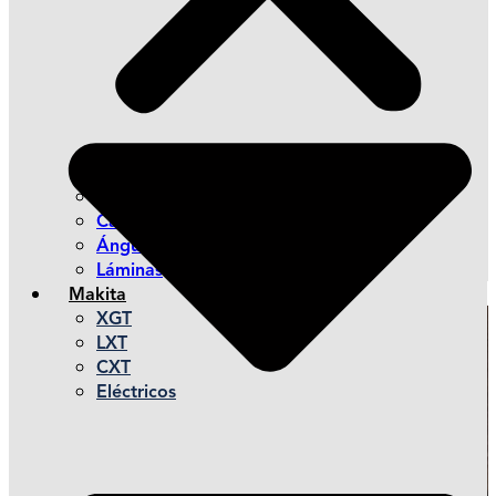
Postes
Canales y Canaletas
Ángulos y Esquineros
Láminas
Makita
XGT
LXT
CXT
Eléctricos