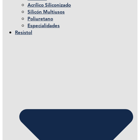
Acrílico Siliconizado
Silicón Multiusos
Poliuretano
Especialidades
Resistol