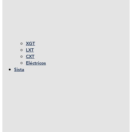
XGT
LXT
CXT
Eléctricos
Sista