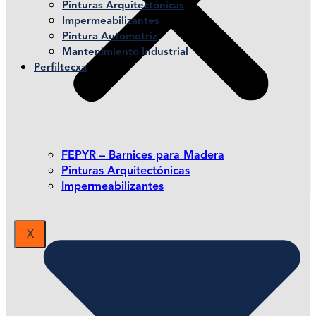
Pinturas Arquitectónicas
Impermeabilizantes
Pintura Automotriz
Mantenimiento Industrial
Perfiltecxa
FEPYR – Barnices para Madera
Pinturas Arquitectónicas
Impermeabilizantes
X