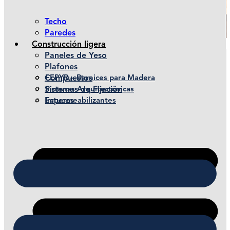
Techo
Paredes
Construcción ligera
Paneles de Yeso
Plafones
Compuestos
FEPYR – Barnices para Madera
Sistemas de Fijación
Pinturas Arquitectónicas
Estucos
Impermeabilizantes